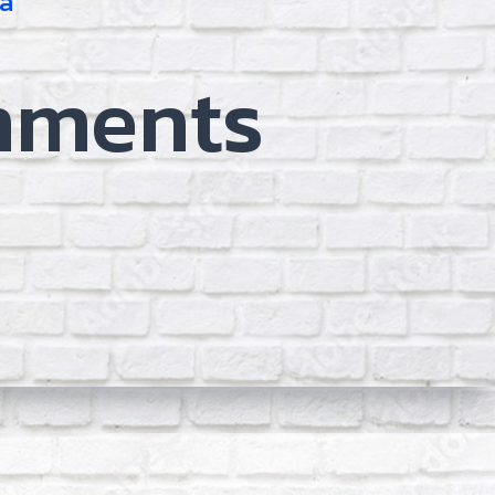
la
mments