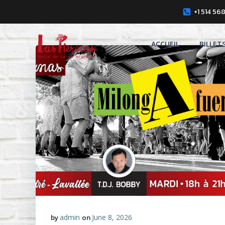
Skip
+1 514 56
to
content
ACCUEIL
BILLET
by
admin
on
June 8, 2026