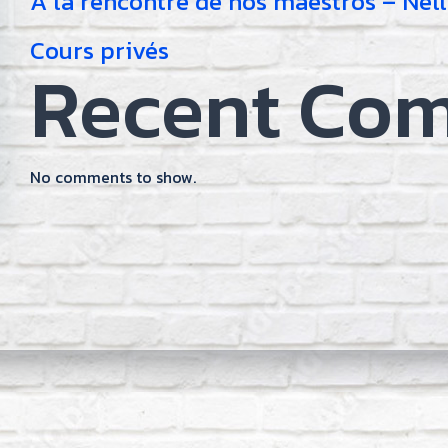
À la rencontre de nos maestros – Nel
Cours privés
Recent Co
No comments to show.
on
gation