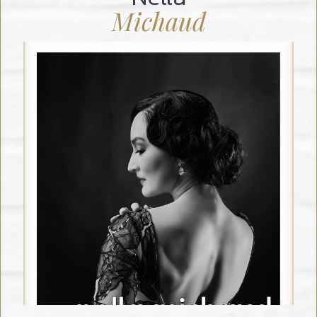
Michaud
CŒUR DE LA PÉDAGOGIE
Manuel est le professeur principal,
à l’origine et en charge de la
pédagogie et du programme
d’enseignement et d’intervention
chez Las Piernas.œur de la
Pédagogie
UNE VIE DE DANSE
Il danse le tango depuis 1993,
cumulant des décennies de
passion et de mouvement.
L’EXPERTISE EN ENSEIGNEMENT
Il partage son savoir en enseignant
le tango depuis 2005.