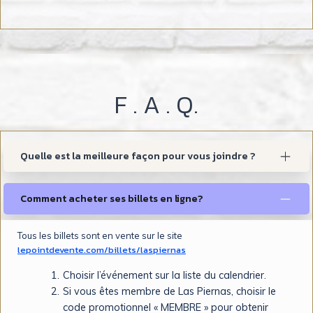
Cours privés, répétitions de 2 à 4
personnes : 20 /h
Cours de groupe, répétitions de
groupe, séances photo, tournages
: 45 /h
F . A . Q.
Événements (lancements,
vernissages, formations, ateliers,
conférences, célébrations) : 95 /h*
Quelle est la meilleure façon pour vous joindre ?
un dépôt de sécurité de 200 $ est
demandé avant la location pour
Comment acheter ses billets en ligne?
confirmer votre réservation
(événements)
Tous les billets sont en vente sur le site
lepointdevente.com/billets/laspiernas
une heure supplémentaire est
facturée pour le nettoyage de la
Choisir l’événement sur la liste du calendrier.
salle
Si vous êtes membre de Las Piernas, choisir le
code promotionnel « MEMBRE » pour obtenir