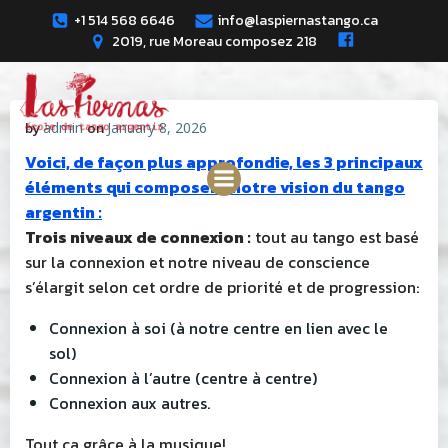
Skip
+1 514 568 6646
info@laspiernastango.ca
to
2019, rue Moreau composez 218
content
by
admin
on
January 8, 2026
Voici, de façon plus approfondie, les 3 principaux
éléments qui composent notre vision du tango
argentin :
Trois niveaux de connexion :
tout au tango est basé
sur la connexion et notre niveau de conscience
s’élargit selon cet ordre de priorité et de progression:
Connexion à soi (à notre centre en lien avec le
sol)
Connexion à l’autre (centre à centre)
Connexion aux autres.
Tout ça grâce à la musique!