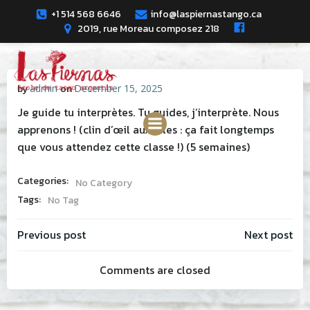
Skip
+1 514 568 6646
info@laspiernastango.ca
to
2019, rue Moreau composez 218
content
by
admin
on
December 15, 2025
Je guide tu interprètes. Tu guides, j’interprète. Nous
apprenons ! (clin d’œil aux filles : ça fait longtemps
que vous attendez cette classe !) (5 semaines)
Categories:
No Category
Tags:
No Tag
Post
Post
Previous post
Next post
Comments are closed
navigation
navig