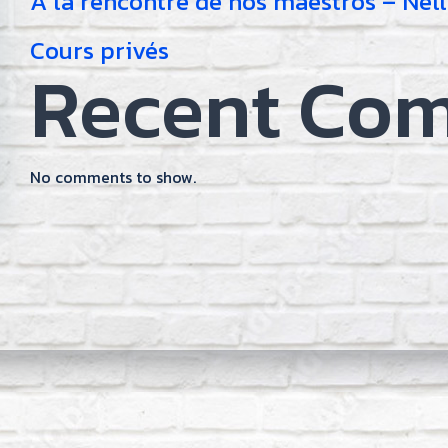
À la rencontre de nos maestros – Nel
Cours privés
Recent Co
No comments to show.
on
gation