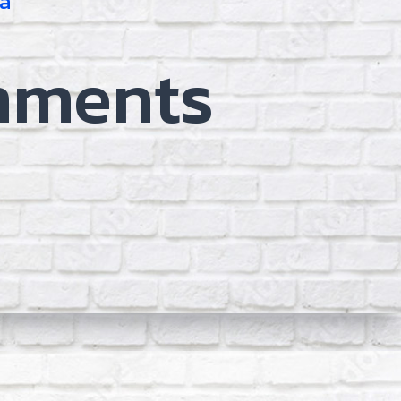
la
mments