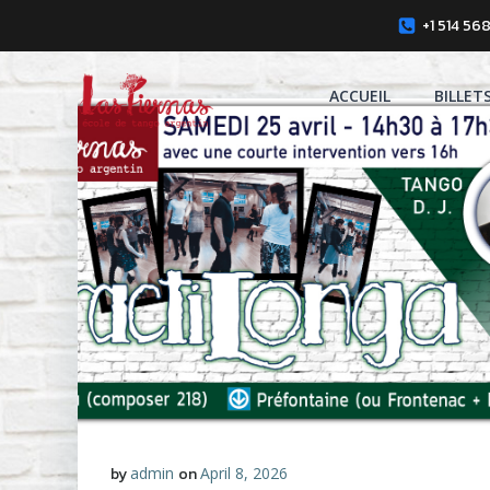
Skip
+1 514 56
to
content
ACCUEIL
BILLET
by
admin
on
April 8, 2026