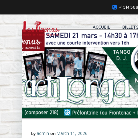
Skip
+1 514 56
to
content
ACCUEIL
BILLET
by
admin
on
March 11, 2026