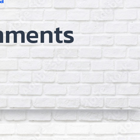
la
mments