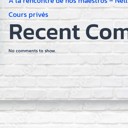
À la rencontre de nos maestros – Nel
Cours privés
Recent Co
No comments to show.
on
gation