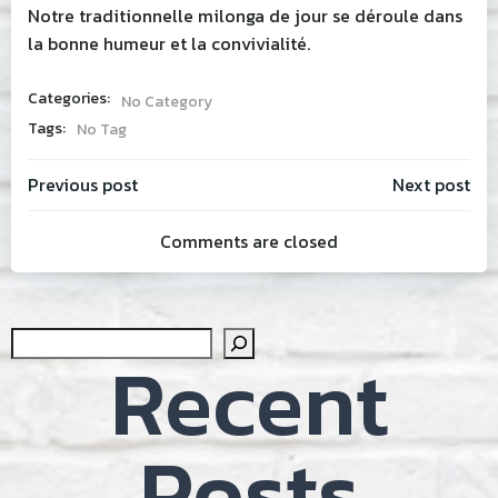
Notre traditionnelle milonga de jour se déroule dans
la bonne humeur et la convivialité.
Categories:
No Category
Tags:
No Tag
Post
Post
Previous post
Next post
Comments are closed
navigation
navig
Sear
Recent
Posts