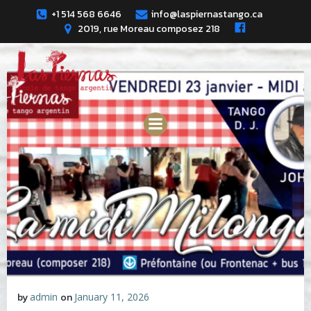
Skip
+1 514 568 6646
info@laspiernastango.ca
to
2019, rue Moreau composez 218
content
by
admin
on
January 11, 2026