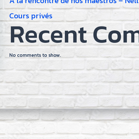
À la rencontre de nos maestros – Nel
Cours privés
Recent Co
No comments to show.
on
gation