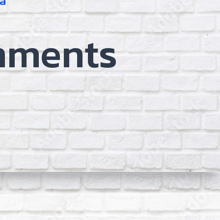
la
mments