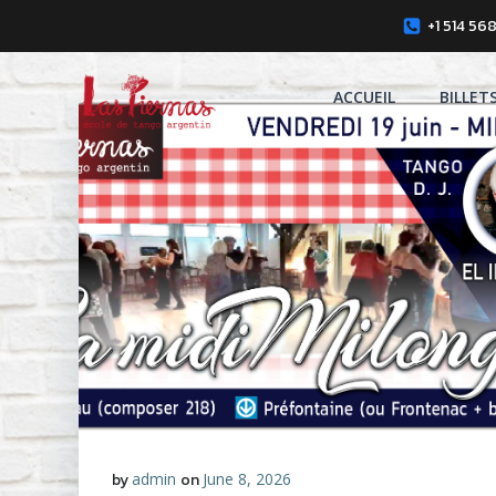
Skip
+1 514 56
to
content
ACCUEIL
BILLET
by
admin
on
June 8, 2026