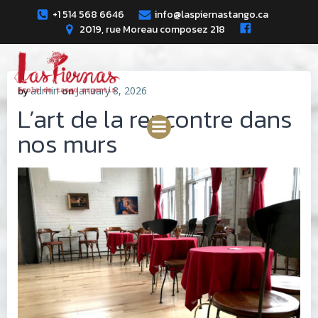
Skip
+1 514 568 6646
info@laspiernastango.ca
to
2019, rue Moreau composez 218
content
by
admin
on
January 8, 2026
L’art de la rencontre dans
nos murs