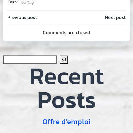
Tags:
No Tag
Post
Post
Previous post
Next post
Comments are closed
navigation
navig
Sear
Recent
Posts
Offre d’emploi