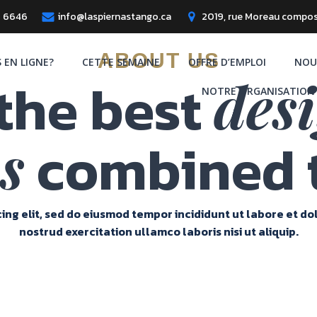
8 6646
info@laspiernastango.ca
2019, rue Moreau compos
ABOUT US
S EN LIGNE?
CETTE SEMAINE
OFFRE D’EMPLOI
NOU
the best
des
NOTRE ORGANISATION
combined 
s
ing elit, sed do eiusmod tempor incididunt ut labore et d
nostrud exercitation ullamco laboris nisi ut aliquip.